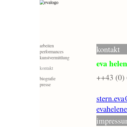
arbeiten
kontakt
performances
kunstvermittlung
eva helen
kontakt
++43 (0)
biografie
presse
stern.ev
evahelen
impress